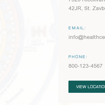
tions
s a big goal and even bigger
ty to empower all teams to do
ngs together. we're tackling new
 daily, Join us.
 TEAM