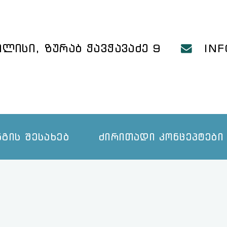
INFO@GAAP.GE
FACEBOOK
ᲙᲝᲜᲢᲐᲥᲢᲘ
ᲢᲔᲑᲘ
ᲠᲔᲡᲣᲠᲡᲔᲑᲘ