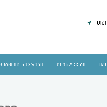
ᲗᲑᲘᲚᲘᲡᲘ, ᲖᲣᲠᲐᲑ ᲭᲐᲕᲭᲐᲕᲐᲫᲔ 9
ᲡᲘᲐᲮᲚᲔᲔᲑᲘ
ᲘᲣᲜᲒᲘᲡ ᲨᲔᲡᲐᲮᲔᲑ
ᲫᲘᲠᲘᲗᲐᲓᲘ ᲙᲝᲜᲪᲔᲞ