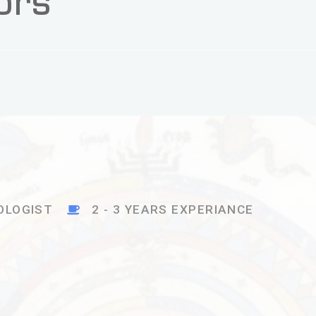
YEARS EXPERIANCE
Why Physi
ADDRESS
7320 Ric
42JR, St.
EMAIL:
info@hea
PHONE:
800-123-
VIEW L