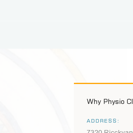
o Clinic ?
:
ckvan Road, Chicago, M03
 Zavburg, VB 5421.
lthcentre.com
4567
OCATIONS