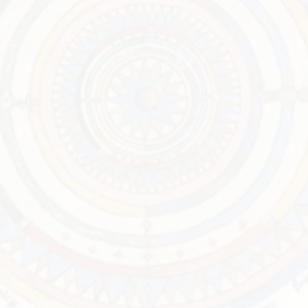
Our Loca
Physio ha
opportuni
great thi
challenges
MEET THE