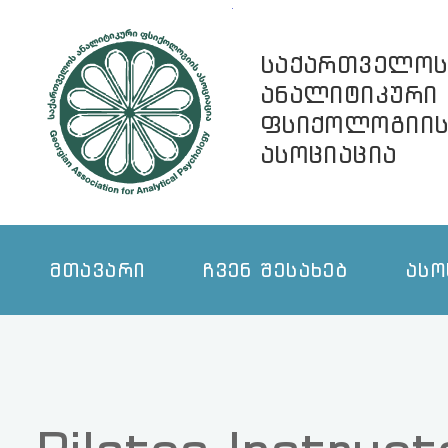
ᲡᲐᲥᲐᲠᲗᲕᲔᲚᲝᲡ
ᲐᲜᲐᲚᲘᲢᲘᲙᲣᲠᲘ
ᲤᲡᲘᲥᲝᲚᲝᲒᲘᲘᲡ
ᲐᲡᲝᲪᲘᲐᲪᲘᲐ
ᲛᲗᲐᲕᲐᲠᲘ
ᲩᲕᲔᲜ ᲨᲔᲡᲐᲮᲔᲑ
ᲐᲡᲝᲪᲘᲐᲪᲘᲘᲡ ᲬᲔᲕᲠᲔᲑᲘ
Pilates Instructors
>
ᲡᲐᲤᲐ
PILATES INSTRUCTORS